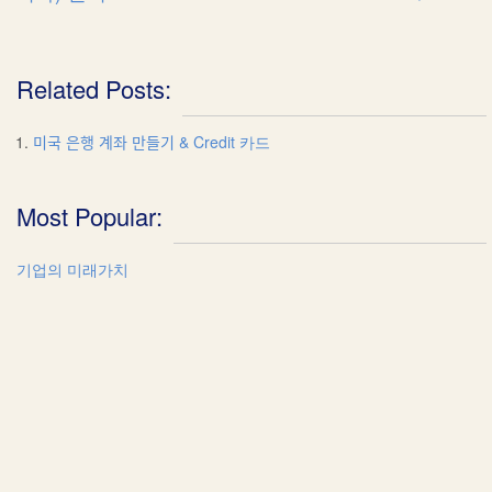
w
n
d
o
i
d
w
d
o
w
n
o
i
o
w
)
d
w
n
w
)
o
)
d
)
w
o
)
Related Posts:
w
)
미국 은행 계좌 만들기 & Credit 카드
Most Popular:
기업의 미래가치