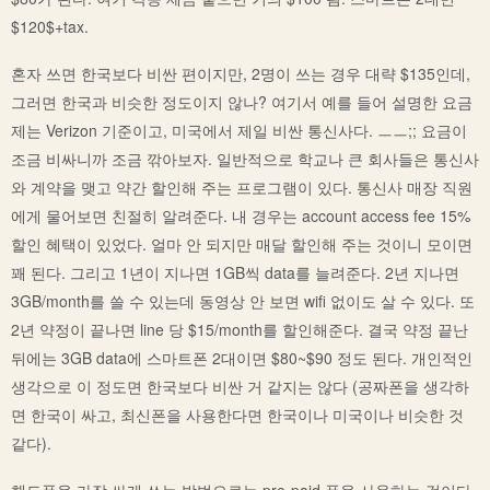
$120$+tax.
혼자 쓰면 한국보다 비싼 편이지만, 2명이 쓰는 경우 대략 $135인데,
그러면 한국과 비슷한 정도이지 않나? 여기서 예를 들어 설명한 요금
제는 Verizon 기준이고, 미국에서 제일 비싼 통신사다. ㅡㅡ;; 요금이
조금 비싸니까 조금 깎아보자. 일반적으로 학교나 큰 회사들은 통신사
와 계약을 맺고 약간 할인해 주는 프로그램이 있다. 통신사 매장 직원
에게 물어보면 친절히 알려준다. 내 경우는 account access fee 15%
할인 혜택이 있었다. 얼마 안 되지만 매달 할인해 주는 것이니 모이면
꽤 된다. 그리고 1년이 지나면 1GB씩 data를 늘려준다. 2년 지나면
3GB/month를 쓸 수 있는데 동영상 안 보면 wifi 없이도 살 수 있다. 또
2년 약정이 끝나면 line 당 $15/month를 할인해준다. 결국 약정 끝난
뒤에는 3GB data에 스마트폰 2대이면 $80~$90 정도 된다. 개인적인
생각으로 이 정도면 한국보다 비싼 거 같지는 않다 (공짜폰을 생각하
면 한국이 싸고, 최신폰을 사용한다면 한국이나 미국이나 비슷한 것
같다).
핸드폰을 가장 싸게 쓰는 방법으로는 pre-paid 폰을 사용하는 것이다.