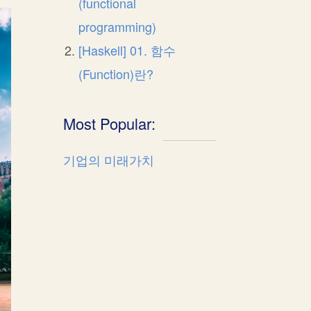
(functional
programming)
[Haskell] 01. 함수
(Function)란?
Most Popular:
기업의 미래가치