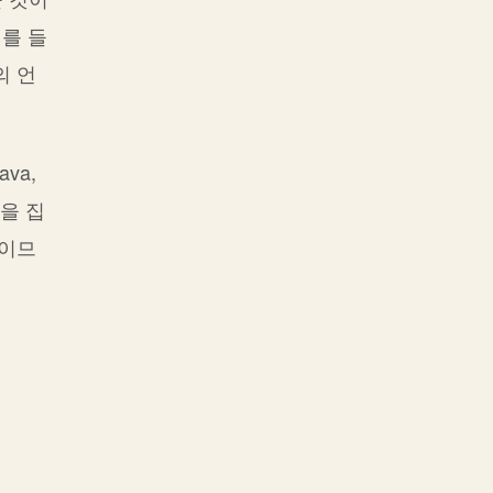
예를 들
의 언
va,
들을 집
어이므