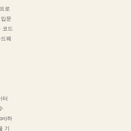
 프로
 입문
 코드
하드웨
데이터
수
on)하
을 기