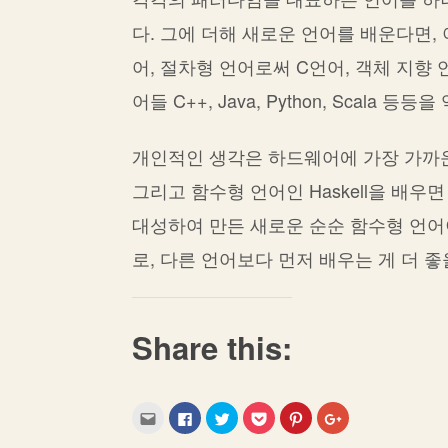
다. 그에 더해 새로운 언어를 배운다면, 
어, 절차형 언어로써 C언어, 객체 지향 언
어들 C++, Java, Python, Scala
개인적인 생각은 하드웨어에 가장 가까운 
그리고 함수형 언어인 Haskell을 배우면
대성하여 만든 새로운 순순 함수형 언어이고
로, 다른 언어보다 먼저 배우는 게 더 좋
Share this:
C
C
C
C
C
C
l
l
l
l
l
l
i
i
i
i
i
i