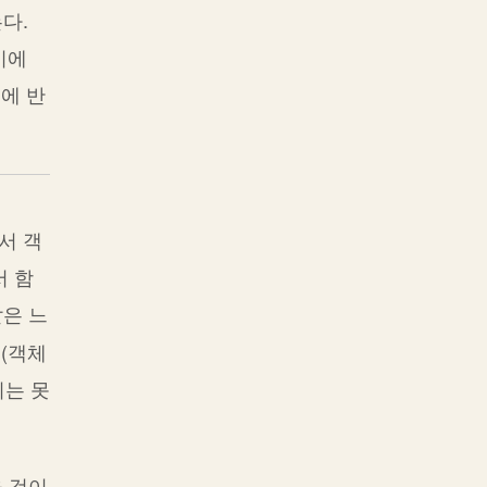
다.
이에
어에 반
서 객
서 함
은 느
 (객체
지는 못
 것이